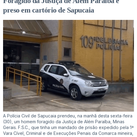
Foragido da Justiça de Além Paraíba é
preso em cartório de Sapucaia
A Polícia Civil de Sapucaia prendeu, na manhã desta sexta-feira
(30), um homem foragido da Justiça de Além Paraíba, Minas
Gerais. F.S.C., que tinha um mandado de prisão expedido pela 1ª
Vara Cível, Criminal e de Execuções Penais da Comarca mineira,