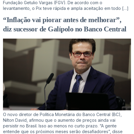
Fundação Getulio Vargas (FGV). De acordo com o
levantamento, o Pix teve rápida e ampla aceitação em todo […]
“Inflação vai piorar antes de melhorar”,
diz sucessor de Galípolo no Banco Central
O novo diretor de Política Monetária do Banco Central (BC),
Nilton David, afirmou que o aumento de preços ainda vai
persistir no Brasil. Isso ao menos no curto prazo. “A gente
entende que os próximos meses serão desafiadores”, disse