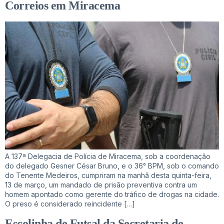
Correios em Miracema
A 137ª Delegacia de Polícia de Miracema, sob a coordenação
do delegado Gesner César Bruno, e o 36° BPM, sob o comando
do Tenente Medeiros, cumpriram na manhã desta quinta-feira,
13 de março, um mandado de prisão preventiva contra um
homem apontado como gerente do tráfico de drogas na cidade.
O preso é considerado reincidente […]
Escolinha de Futsal da Secretaria de