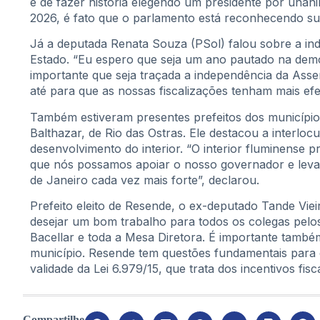
e de fazer história elegendo um presidente por unan
2026, é fato que o parlamento está reconhecendo sua
Já a deputada Renata Souza (PSol) falou sobre a in
Estado. “Eu espero que seja um ano pautado na demo
importante que seja traçada a independência da Ass
até para que as nossas fiscalizações tenham mais efet
Também estiveram presentes prefeitos dos município
Balthazar, de Rio das Ostras. Ele destacou a interlo
desenvolvimento do interior. “O interior fluminense 
que nós possamos apoiar o nosso governador e levar
de Janeiro cada vez mais forte”, declarou.
Prefeito eleito de Resende, o ex-deputado Tande Vi
desejar um bom trabalho para todos os colegas pelos
Bacellar e toda a Mesa Diretora. É importante també
município. Resende tem questões fundamentais para
validade da Lei 6.979/15, que trata dos incentivos fis
Compartilhe