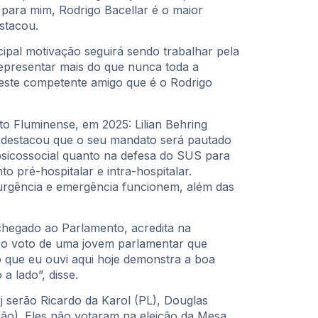
 para mim, Rodrigo Bacellar é o maior
stacou.
cipal motivação seguirá sendo trabalhar pela
representar mais do que nunca toda a
neste competente amigo que é o Rodrigo
o Fluminense, em 2025: Lilian Behring
g destacou que o seu mandato será pautado
psicossocial quanto na defesa do SUS para
 pré-hospitalar e intra-hospitalar.
urgência e emergência funcionem, além das
chegado ao Parlamento, acredita na
 o voto de uma jovem parlamentar que
 que eu ouvi aqui hoje demonstra a boa
a lado”, disse.
j serão Ricardo da Karol (PL), Douglas
ão). Eles não votaram na eleição da Mesa