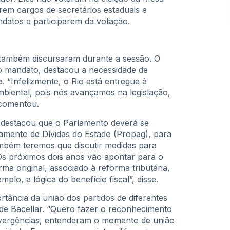
rem cargos de secretários estaduais e
datos e participarem da votação.
 também discursaram durante a sessão. O
o mandato, destacou a necessidade de
 “Infelizmente, o Rio está entregue à
biental, pois nós avançamos na legislação,
 comentou.
 destacou que o Parlamento deverá se
mento de Dívidas do Estado (Propag), para
mbém teremos que discutir medidas para
Os próximos dois anos vão apontar para o
a original, associado à reforma tributária,
plo, a lógica do benefício fiscal”, disse.
ância da união dos partidos de diferentes
 de Bacellar. “Quero fazer o reconhecimento
divergências, entenderam o momento de união