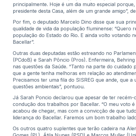
principalmente. Hoje é um dia muito especial porque,
presidente desta Casa, além de um grande amigo”, de
Por fim, o deputado Marcelo Dino disse que sua prin
qualidade de vida da população fluminense: “Quero 
população do Estado do Rio. E ainda volto votando 
Bacellar”.
Outras duas deputadas estão estreando no Parlament
(PCdoB) e Sarah Pôncio (Pros). Enfermeira, Behrin
nas questões da Saúde. “Tanto na parte do cuidado 
que a gente tenha melhoras em relação ao atendimento
Precisamos ter uma fila do SISREG que ande, que a 
questões ambientais”, pontuou.
Já Sarah Poncio declarou que apesar de ter recém-
condução dos trabalhos por Bacellar. “O meu voto é
acabou de chegar, mas com a convicção de que tudo
liderança do Bacellar. Faremos um bom trabalho lado 
Os outros quatro suplentes que terão cadeira na Aler
Gomes (PL), Átila Nunes (PSD) e Marcos Muller (Uni