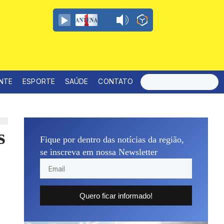
ENTE
ESPORTE
SAÚDE
CONTATO
s
Fique por dentro das notícias da região,
se inscreva em nossa Newsletter
Quero ficar informado!