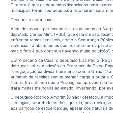
Diretora já que os deputados licenciados para exerce
municipais foram liberados para retomarem seus man
Decanos e autoridades
Além dos novos parlamentares, os decanos da Alerj
deputado Carlos Minc (PSB), que está em seu décim
enfrentar temas sensíveis, como a Segurança Pública.
violência. Também temos que nos atentar na parte am
mas o fato é que continua havendo muita poluição”,
Outro decano da Casa, o deputado Luiz Paulo (PSD)
debruçar sobre a adesão ao Programa de Pleno Paga
renegociação da dívida fluminense com a União. “Ta
aumento de receitas sem aumentar carga tributária. 
futuro. Eu entendo que o Propag, se aprovado na form
trará muitas melhorias ao estado, invertendo, por exem
O deputado Rodrigo Amorim (União) destacou a import
ideologias, sobretudo os de esquerda, pela reeleição
aos partidos de esquerda que, apesar dos naturais 