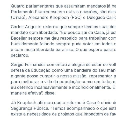
Quatro parlamentares que assumiram mandatos já h
Parlamento Fluminense em outras ocasiões, são eles
(União), Alexandre Knoploch (PSC) e Delegado Carl
Carlos Augusto reiterou que sempre teve as suas dec
mandato com liberdade. “Eu pouco saí da Casa, já es
Bacellar sempre me deu respaldo para trabalhar com
humildemente falando sempre pude votar em todos o
e com muita liberdade para isso. O que espero para o
declarou.
Sérgio Fernandes comentou a alegria de estar de volt
defesa da Educação como uma bandeira do seu mandat
a gente possa cumprir a nossa missão, representar 
para melhorar a vida da população como um todo, m
eu defendo incansavelmente e incondicionalmente. É
maneira efetiva”, disse.
Já Knoploch afirmou que o retorno à Casa é cheio d
Segurança Pública. “Temos acompanhado o que está
existe a necessidade de projetos que impactem de fa