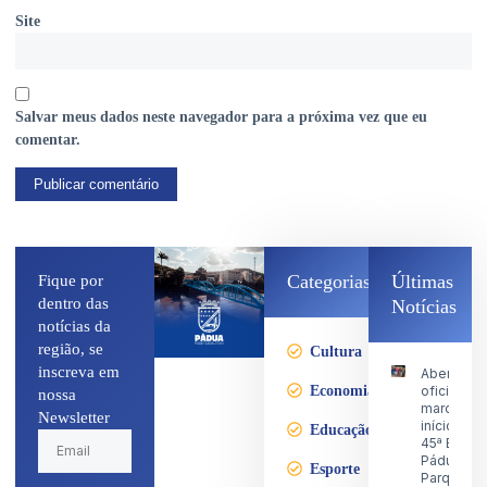
Site
Salvar meus dados neste navegador para a próxima vez que eu
comentar.
Categorias
Últimas
Fique por
dentro das
Notícias
notícias da
região, se
Cultura
inscreva em
Abertura
Economia
oficial
nossa
marca o
Newsletter
início da
Educação
45ª Expo
Pádua no
Esporte
Parque d