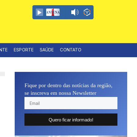
ENTE
ESPORTE
SAÚDE
CONTATO
Fique por dentro das notícias da região,
se inscreva em nossa Newsletter
Quero ficar informado!