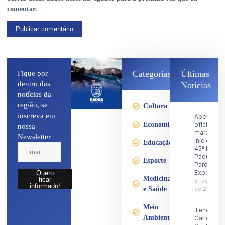
comentar.
Categorias
Últimas
Fique por
dentro das
Notícias
notícias da
região, se
Cultura
inscreva em
Abertura
Economia
oficial
nossa
marca o
Newsletter
início da
Educação
45ª Expo
Pádua no
Esporte
Parque d
Exposiçõ
Quero
Medicina
ficar
31 de julho
informado!
e Saúde
de 2026
Meio
Tenente
Ambiente
Carlos