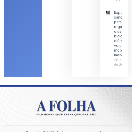
2026
Itaperuna
sanciona l
para
regulamen
o uso de
bicicletas
elétricas 
veículos 
mobilidad
individual
28 de julh
de 2026