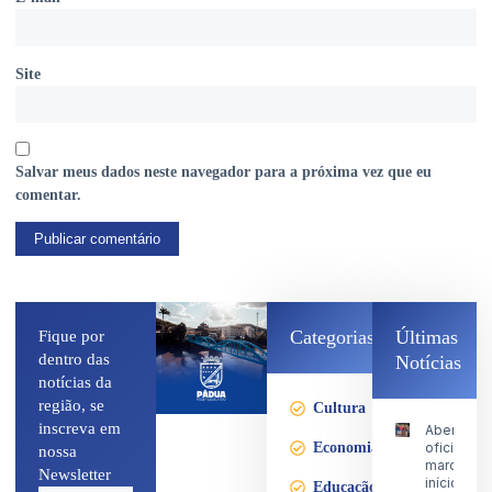
Site
Salvar meus dados neste navegador para a próxima vez que eu
comentar.
Categorias
Últimas
Fique por
dentro das
Notícias
notícias da
região, se
Cultura
inscreva em
Abertura
Economia
oficial
nossa
marca o
Newsletter
início da
Educação