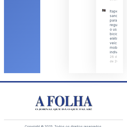
Itaperuna
sanciona l
para
regulamen
o uso de
bicicletas
elétricas 
veículos 
mobilidad
individual
28 de julh
de 2026
Copyright © 2025, Todos os direitos reservados.