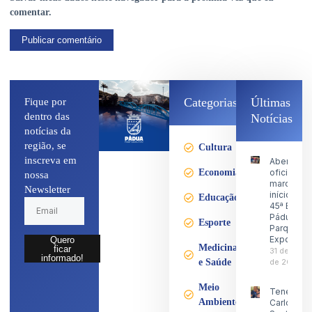
comentar.
Categorias
Últimas
Fique por
dentro das
Notícias
notícias da
região, se
Cultura
inscreva em
Abertura
Economia
oficial
nossa
marca o
Newsletter
início da
Educação
45ª Expo
Pádua no
Esporte
Parque d
Exposiçõ
Quero
Medicina
ficar
31 de julho
informado!
e Saúde
de 2026
Meio
Tenente
Ambiente
Carlos