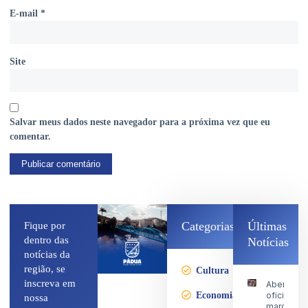
E-mail
*
Site
Salvar meus dados neste navegador para a próxima vez que eu
comentar.
Categorias
Últimas
Fique por
dentro das
Notícias
notícias da
região, se
Cultura
inscreva em
Abertura
Economia
oficial
nossa
marca o