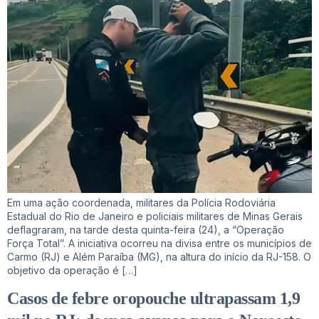
Em uma ação coordenada, militares da Polícia Rodoviária
Estadual do Rio de Janeiro e policiais militares de Minas Gerais
deflagraram, na tarde desta quinta-feira (24), a “Operação
Força Total”. A iniciativa ocorreu na divisa entre os municípios de
Carmo (RJ) e Além Paraíba (MG), na altura do início da RJ-158. O
objetivo da operação é […]
Casos de febre oropouche ultrapassam 1,9