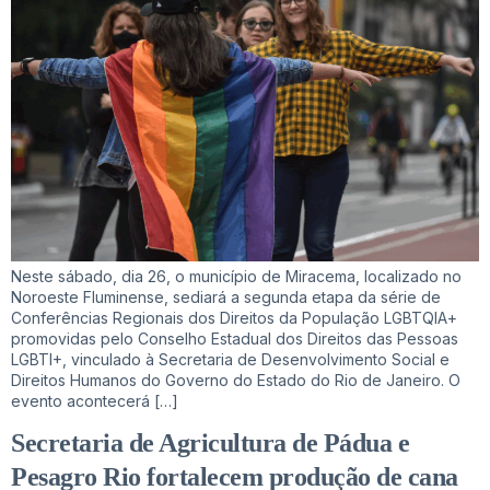
Neste sábado, dia 26, o município de Miracema, localizado no
Noroeste Fluminense, sediará a segunda etapa da série de
Conferências Regionais dos Direitos da População LGBTQIA+
promovidas pelo Conselho Estadual dos Direitos das Pessoas
LGBTI+, vinculado à Secretaria de Desenvolvimento Social e
Direitos Humanos do Governo do Estado do Rio de Janeiro. O
evento acontecerá […]
Secretaria de Agricultura de Pádua e
Pesagro Rio fortalecem produção de cana