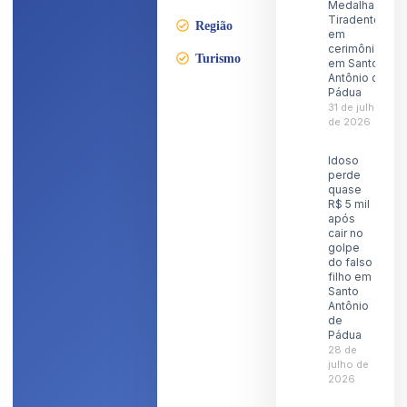
Medalha
Tiradentes
Região
em
cerimônia
Turismo
em Santo
Antônio de
Pádua
31 de julho
de 2026
Idoso
perde
quase
R$ 5 mil
após
cair no
golpe
do falso
filho em
Santo
Antônio
de
Pádua
28 de
julho de
2026