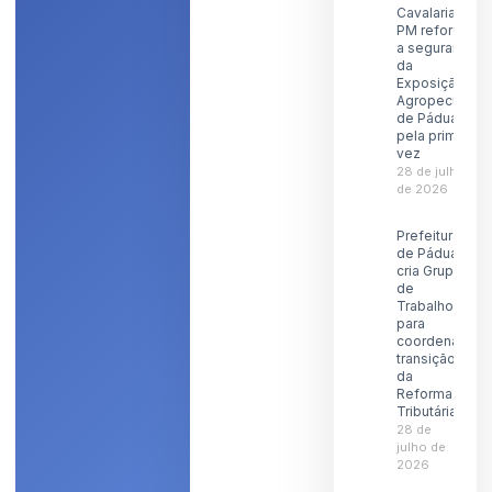
Cavalaria da
PM reforçará
a segurança
da
Exposição
Agropecuária
de Pádua
pela primeira
vez
28 de julho
de 2026
Prefeitura
de Pádua
cria Grupo
de
Trabalho
para
coordenar
transição
da
Reforma
Tributária
28 de
julho de
2026