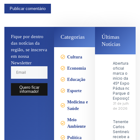
Categorias
Últimas
Fique por dentro
das notícias da
Notícias
região, se inscreva
em nossa
Cultura
Newsletter
Abertura
Economia
oficial
marca o
início da
Educação
45ª Expo
Quero ficar
Pádua no
Esporte
informado!
Parque de
Exposições
Medicina e
31 de julho
Saúde
de 2026
Meio
Tenente
Ambiente
Carlos
Sentinela
recebe a
Política