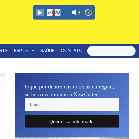
ENTE
ESPORTE
SAÚDE
CONTATO
Fique por dentro das notícias da região,
se inscreva em nossa Newsletter
Quero ficar informado!