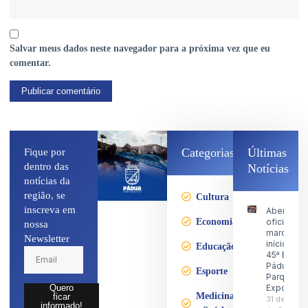
Salvar meus dados neste navegador para a próxima vez que eu
comentar.
Categorias
Últimas
Fique por
dentro das
Notícias
notícias da
região, se
Cultura
inscreva em
Abertura
Economia
oficial
nossa
marca o
Newsletter
início da
Educação
45ª Expo
Pádua no
Esporte
Parque d
Exposiçõ
Quero
Medicina
ficar
31 de julho
informado!