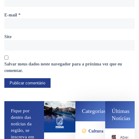
E-mail
*
Site
Salvar meus dados neste navegador para a próxima vez que eu
comentar.
Categorias
Últimas
Fique por
dentro das
Notícias
notícias da
região, se
Cultura
inscreva em
Abertura