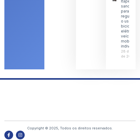
Itaperuna
sanciona l
para
regulamen
o uso de
bicicletas
elétricas 
veículos 
mobilidad
individual
28 de julh
de 2026
Copyright © 2025, Todos os direitos reservados.