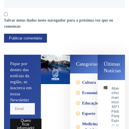
Salvar meus dados neste navegador para a próxima vez que eu
comentar.
Categorias
Últimas
Fique por
dentro das
Notícias
notícias da
região, se
Cultura
inscreva em
Abertura
Economia
oficial
nossa
marca o
Newsletter
início da
Educação
45ª Expo
Pádua no
Esporte
Parque d
Exposiçõ
Quero
Medicina
ficar
31 de julho
informado!