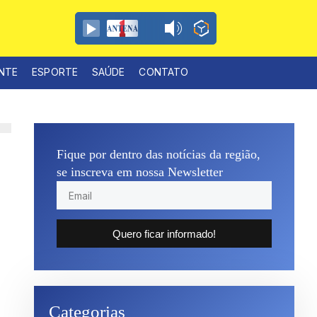
ENTE
ESPORTE
SAÚDE
CONTATO
Fique por dentro das notícias da região,
se inscreva em nossa Newsletter
Quero ficar informado!
Categorias