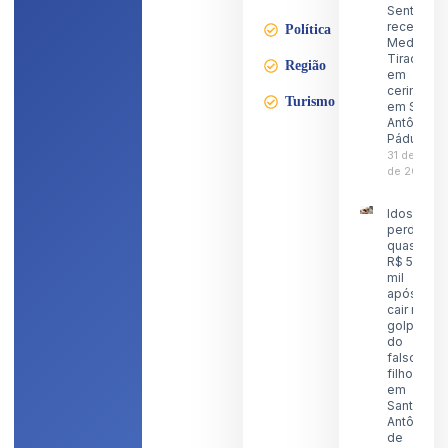
Sentinela
recebe a
Política
Medalha
Tiradente
Região
em
cerimônia
Turismo
em Santo
Antônio d
Pádua
31 de julho
de 2026
Idoso
perde
quase
R$ 5
mil
após
cair no
golpe
do
falso
filho
em
Santo
Antônio
de