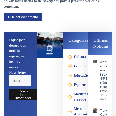
Salvar meus dados neste navegador para a próxima vez que eu
comentar.
Categorias
Últimas
Fique por
dentro das
Notícias
notícias da
região, se
Cultura
inscreva em
Abertura
Economia
oficial
nossa
marca o
Newsletter
início da
Educação
45ª Expo
Pádua no
Esporte
Parque d
Exposiçõ
Quero
Medicina
ficar
31 de julho
informado!
e Saúde
de 2026
Meio
Tenente
Ambiente
Carlos