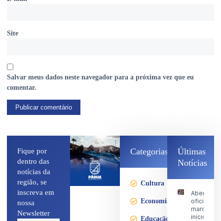
Site
Salvar meus dados neste navegador para a próxima vez que eu
comentar.
Categorias
Últimas
Fique por
dentro das
Notícias
notícias da
região, se
Cultura
inscreva em
Abertura
Economia
oficial
nossa
marca o
Newsletter
início da
Educação