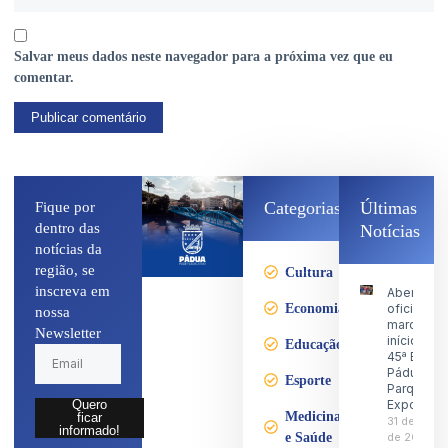
Salvar meus dados neste navegador para a próxima vez que eu
comentar.
Categorias
Últimas
Fique por
dentro das
Notícias
notícias da
região, se
Cultura
inscreva em
Abertura
Economia
oficial
nossa
marca o
Newsletter
início da
Educação
45ª Expo
Pádua no
Esporte
Parque d
Exposiçõ
Quero
Medicina
ficar
31 de julho
informado!
e Saúde
de 2026