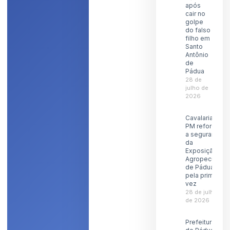
após
cair no
golpe
do falso
filho em
Santo
Antônio
de
Pádua
28 de
julho de
2026
Cavalaria da
PM reforçará
a segurança
da
Exposição
Agropecuária
de Pádua
pela primeira
vez
28 de julho
de 2026
Prefeitura