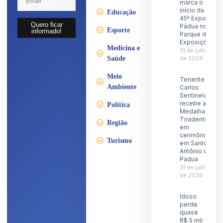
marca o
início da
Educação
45ª Expo
Quero ficar
Pádua no
Esporte
informado!
Parque de
Exposições
Medicina e
31 de julho
Saúde
de 2026
Meio
Tenente
Ambiente
Carlos
Sentinela
recebe a
Política
Medalha
Tiradentes
Região
em
cerimônia
Turismo
em Santo
Antônio de
Pádua
31 de julho
de 2026
Idoso
perde
quase
R$ 5 mil