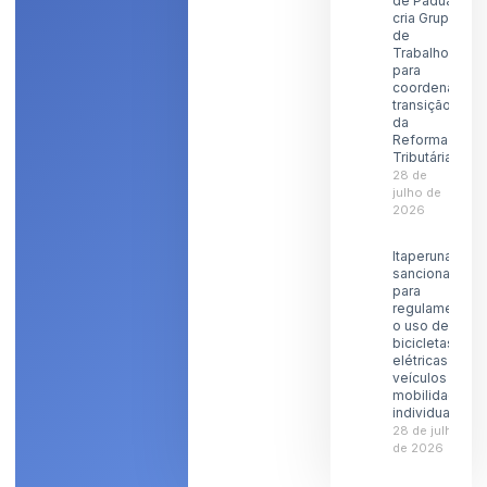
de Pádua
cria Grupo
de
Trabalho
para
coordenar
transição
da
Reforma
Tributária
28 de
julho de
2026
Itaperuna
sanciona lei
para
regulamentar
o uso de
bicicletas
elétricas e
veículos de
mobilidade
individual
28 de julho
de 2026