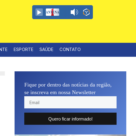
ENTE
ESPORTE
SAÚDE
CONTATO
Fique por dentro das notícias da região,
se inscreva em nossa Newsletter
Quero ficar informado!