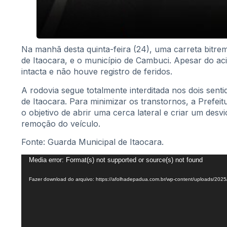
Na manhã desta quinta-feira (24), uma carreta bitrem
de Itaocara, e o município de Cambuci. Apesar do ac
intacta e não houve registro de feridos.
A rodovia segue totalmente interditada nos dois sen
de Itaocara. Para minimizar os transtornos, a Prefe
o objetivo de abrir uma cerca lateral e criar um desvi
remoção do veículo.
Fonte: Guarda Municipal de Itaocara.
Tocador
Media error: Format(s) not supported or source(s) not found
de
Fazer download do arquivo: https://afolhadepadua.com.br/wp-content/uploads/202
vídeo