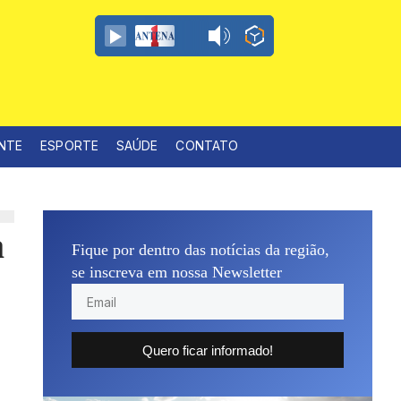
ENTE
ESPORTE
SAÚDE
CONTATO
a
Fique por dentro das notícias da região,
se inscreva em nossa Newsletter
Quero ficar informado!