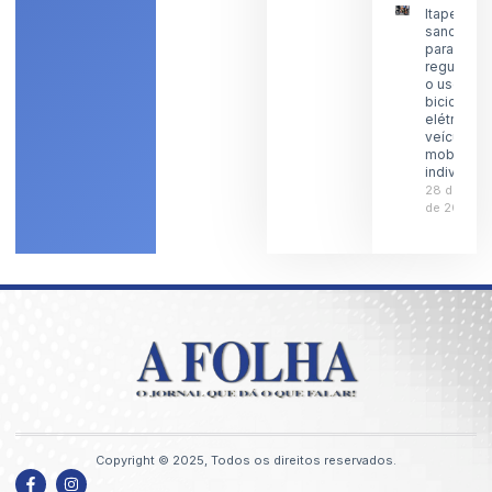
Itaperuna
sanciona l
para
regulamen
o uso de
bicicletas
elétricas 
veículos 
mobilidad
individual
28 de julh
de 2026
Copyright © 2025, Todos os direitos reservados.