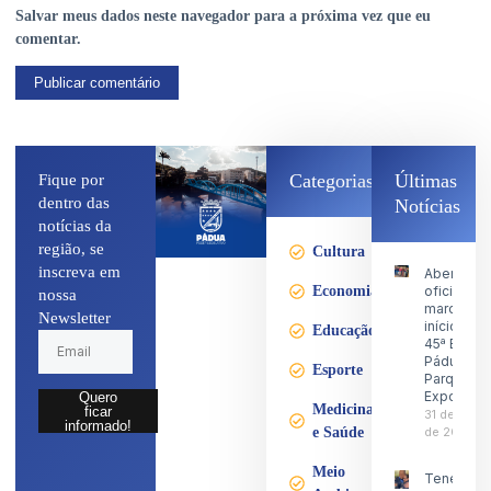
Salvar meus dados neste navegador para a próxima vez que eu
comentar.
Categorias
Últimas
Fique por
dentro das
Notícias
notícias da
região, se
Cultura
inscreva em
Abertura
Economia
oficial
nossa
marca o
Newsletter
início da
Educação
45ª Expo
Pádua no
Esporte
Parque d
Exposiçõ
Quero
Medicina
ficar
31 de julho
informado!
e Saúde
de 2026
Meio
Tenente