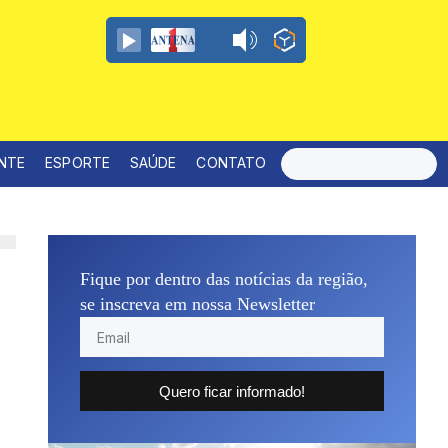
ENTE
ESPORTE
SAÚDE
CONTATO
Fique por dentro das notícias da região,
se inscreva em nossa Newsletter
Quero ficar informado!