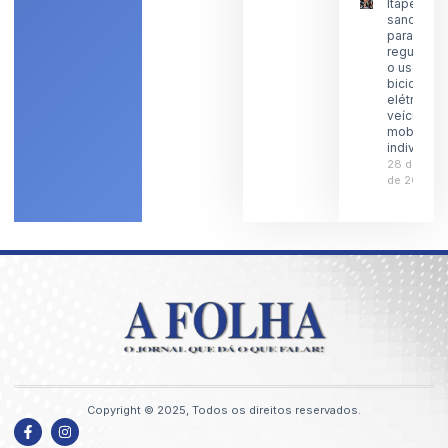
Itaperuna
sanciona l
para
regulamen
o uso de
bicicletas
elétricas 
veículos 
mobilidad
individual
28 de julh
de 2026
Copyright © 2025, Todos os direitos reservados.