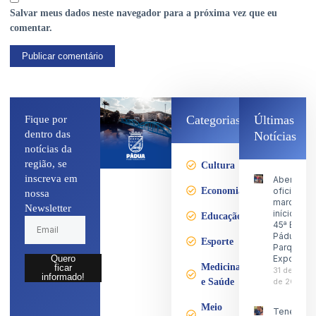
Salvar meus dados neste navegador para a próxima vez que eu
comentar.
Categorias
Últimas
Fique por
dentro das
Notícias
notícias da
região, se
Cultura
inscreva em
Abertura
Economia
oficial
nossa
marca o
Newsletter
início da
Educação
45ª Expo
Pádua no
Esporte
Parque d
Exposiçõ
Quero
Medicina
ficar
31 de julho
informado!
e Saúde
de 2026
Meio
Tenente