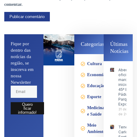
comentar.
Categorias
Últimas
Fique por
dentro das
Notícias
notícias da
região, se
Cultura
inscreva em
Abertura
Economia
oficial
nossa
marca o
Newsletter
início da
Educação
45ª Expo
Pádua no
Esporte
Parque d
Exposiçõ
Quero
Medicina
ficar
31 de julho
informado!
e Saúde
de 2026
Meio
Tenente
Ambiente
Carlos
Sentinela