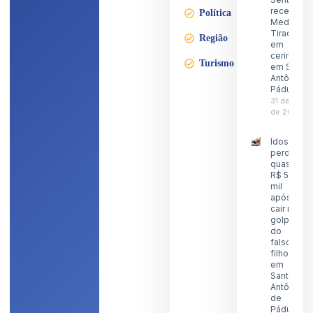
recebe a
Política
Medalha
Tiradente
Região
em
cerimônia
Turismo
em Santo
Antônio d
Pádua
31 de julho
de 2026
Idoso
perde
quase
R$ 5
mil
após
cair no
golpe
do
falso
filho
em
Santo
Antônio
de
Pádua