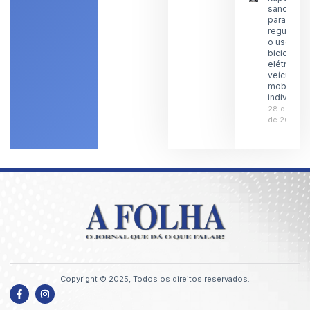
sanciona l
para
regulamen
o uso de
bicicletas
elétricas 
veículos 
mobilidad
individual
28 de julh
de 2026
Copyright © 2025, Todos os direitos reservados.