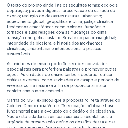
O texto do projeto ainda lista os seguintes temas: ecologia;
população; povos indígenas; preservação da camada de
ozônio; redução de desastres naturais; urbanismo;
aquecimento global, geopolítica e clima; justiça climática;
fenômenos atmosféricos como ciclones, furacões e
tornados e suas relações com as mudanças do clima;
transição energética justa no Brasil e no panorama global;
integridade da biosfera; e história dos movimentos
climáticos, ambientalismo interseccional e práticas
sustentáveis.
As unidades de ensino poderão receber convidados
especialistas para proferirem palestras e promover outras
ações. As unidades de ensino também poderão realizar
práticas externas, como atividades de campo e período de
vivência com a natureza a fim de proporcionar maior
contato com o meio ambiente.
Marina do MST explicou que a proposta foi feita através do
Coletivo Democracia Verde. “A educação pública é base
fundamental para a evolução do cidadão e da cidadania.
Não existe cidadania sem consciência ambiental, pois a
urgência da preservação define os desafios dessa e das
próximas gerações. Ainda mais no Estado do Rio de