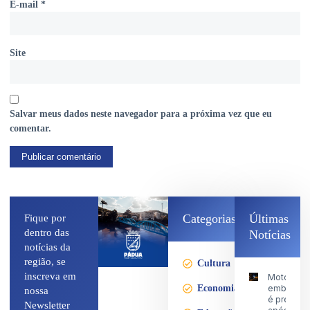
E-mail
*
Site
Salvar meus dados neste navegador para a próxima vez que eu
comentar.
Categorias
Últimas
Fique por
dentro das
Notícias
notícias da
região, se
Cultura
inscreva em
Motociclis
Economia
embriaga
nossa
é preso
Newsletter