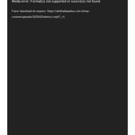
Tocador
Media error: Format(s) not supported or source(s) not found
de
Fazer download do arquivo: https://afolhadepadua.com.br/wp-
vídeo
content/uploads/2025/02/eletrico.mp4?_=1