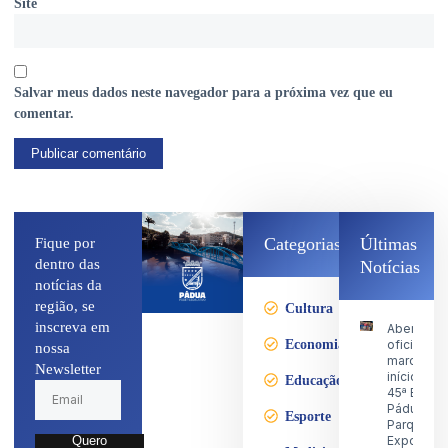
Site
Salvar meus dados neste navegador para a próxima vez que eu
comentar.
Categorias
Últimas
Fique por
dentro das
Notícias
notícias da
região, se
Cultura
inscreva em
Abertura
Economia
oficial
nossa
marca o
Newsletter
início da
Educação
45ª Expo
Pádua no
Esporte
Parque d
Exposiçõ
Quero