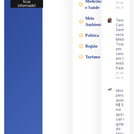
Medicina
ficar
31 de julho
informado!
e Saúde
de 2026
Meio
Tenente
Ambiente
Carlos
Sentinela
recebe a
Política
Medalha
Tiradente
Região
em
cerimônia
Turismo
em Santo
Antônio d
Pádua
31 de julho
de 2026
Idoso
perde
quase
R$ 5
mil
após
cair no
golpe
do
falso