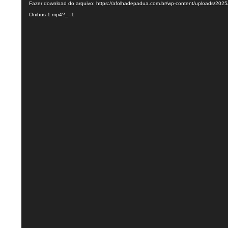
Fazer download do arquivo: https://afolhadepadua.com.br/wp-content/uploads/2025
vídeo
Onibus-1.mp4?_=1