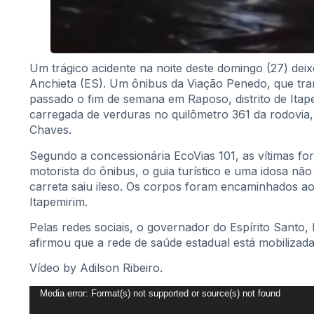
Um trágico acidente na noite deste domingo (27) deix
Anchieta (ES). Um ônibus da Viação Penedo, que tran
passado o fim de semana em Raposo, distrito de Itape
carregada de verduras no quilômetro 361 da rodovia,
Chaves.
Segundo a concessionária EcoVias 101, as vítimas for
motorista do ônibus, o guia turístico e uma idosa não
carreta saiu ileso. Os corpos foram encaminhados a
Itapemirim.
Pelas redes sociais, o governador do Espírito Santo
afirmou que a rede de saúde estadual está mobilizada
Vídeo by Adilson Ribeiro.
Tocador
Media error: Format(s) not supported or source(s) not found
de