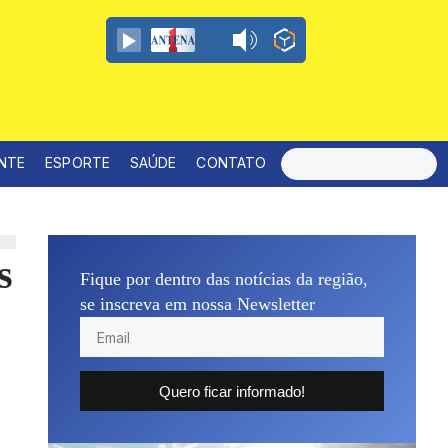
ENTE
ESPORTE
SAÚDE
CONTATO
s
Fique por dentro das notícias da região,
se inscreva em nossa Newsletter
Quero ficar informado!