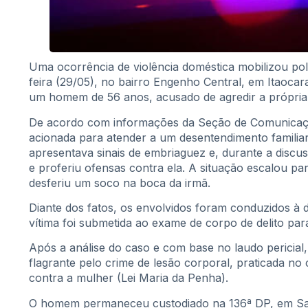
Uma ocorrência de violência doméstica mobilizou poli
feira (29/05), no bairro Engenho Central, em Itaocar
um homem de 56 anos, acusado de agredir a própria
De acordo com informações da Seção de Comunicação
acionada para atender a um desentendimento familiar.
apresentava sinais de embriaguez e, durante a discus
e proferiu ofensas contra ela. A situação escalou p
desferiu um soco na boca da irmã.
Diante dos fatos, os envolvidos foram conduzidos à d
vítima foi submetida ao exame de corpo de delito pa
Após a análise do caso e com base no laudo pericial,
flagrante pelo crime de lesão corporal, praticada no 
contra a mulher (Lei Maria da Penha).
O homem permaneceu custodiado na 136ª DP, em Sa