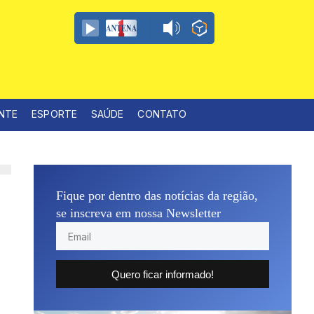
ENTE
ESPORTE
SAÚDE
CONTATO
Fique por dentro das notícias da região,
se inscreva em nossa Newsletter
Quero ficar informado!