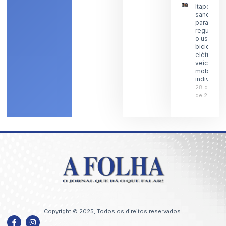
Itaperuna
sanciona l
para
regulamen
o uso de
bicicletas
elétricas 
veículos 
mobilidad
individual
28 de julh
de 2026
Copyright © 2025, Todos os direitos reservados.