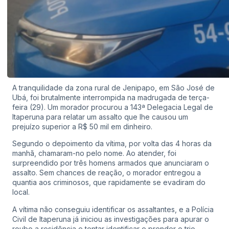
A tranquilidade da zona rural de Jenipapo, em São José de
Ubá, foi brutalmente interrompida na madrugada de terça-
feira (29). Um morador procurou a 143ª Delegacia Legal de
Itaperuna para relatar um assalto que lhe causou um
prejuízo superior a R$ 50 mil em dinheiro.
Segundo o depoimento da vítima, por volta das 4 horas da
manhã, chamaram-no pelo nome. Ao atender, foi
surpreendido por três homens armados que anunciaram o
assalto. Sem chances de reação, o morador entregou a
quantia aos criminosos, que rapidamente se evadiram do
local.
A vítima não conseguiu identificar os assaltantes, e a Polícia
Civil de Itaperuna já iniciou as investigações para apurar o
roubo a residência e tentar identificar e prender o trio