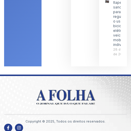
Itaperuna
sanciona l
para
regulamen
o uso de
bicicletas
elétricas 
veículos 
mobilidad
individual
28 de julh
de 2026
Copyright © 2025, Todos os direitos reservados.