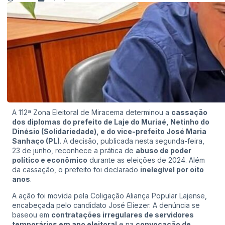
A 112ª Zona Eleitoral de Miracema determinou a
cassação
dos diplomas do prefeito de Laje do Muriaé, Netinho do
Dinésio (Solidariedade), e do vice-prefeito José Maria
Sanhaço (PL)
. A decisão, publicada nesta segunda-feira,
23 de junho, reconhece a prática de
abuso de poder
político e econômico
durante as eleições de 2024. Além
da cassação, o prefeito foi declarado
inelegível por oito
anos
.
A ação foi movida pela Coligação Aliança Popular Lajense,
encabeçada pelo candidato José Eliezer. A denúncia se
baseou em
contratações irregulares de servidores
temporários em ano eleitoral
e na
convocação de