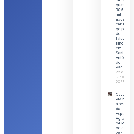
perde
quase
R$ 5
mil
após
cair no
golpe
do
falso
filho
em
Santo
Antônio
de
Pádua
28 de
julho de
2026
Cavalaria 
PM reforç
a seguran
da
Exposiçã
Agropecuá
de Pádua
pela prime
vez