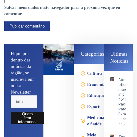
Salvar meus dados neste navegador para a próxima vez que eu
comentar.
Categorias
Últimas
Fique por
dentro das
Notícias
notícias da
região, se
Cultura
inscreva em
Abertura
Economia
oficial
nossa
marca o
Newsletter
início da
Educação
45ª Expo
Pádua no
Esporte
Parque d
Exposiçõ
Quero
Medicina
ficar
31 de julho
informado!
e Saúde
de 2026
Meio
Tenente