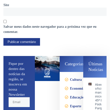
Site
Salvar meus dados neste navegador para a próxima vez que eu
comentar.
Categorias
Últimas
Fique por
dentro das
Notícias
notícias da
região, se
Cultura
inscreva em
Abertura
Economia
oficial
nossa
marca o
Newsletter
início da
Educação
45ª Expo
Pádua no
Esporte
Parque d