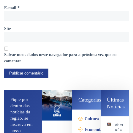
E-mail
*
Site
Salvar meus dados neste navegador para a próxima vez que eu
comentar.
Categorias
Últimas
Fique por
dentro das
Notícias
notícias da
região, se
Cultura
inscreva em
Abertura
Economia
oficial
nossa