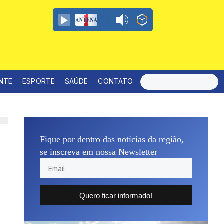
ENTE
ESPORTE
SAÚDE
CONTATO
Fique por dentro das notícias da região,
se inscreva em nossa Newsletter
Quero ficar informado!