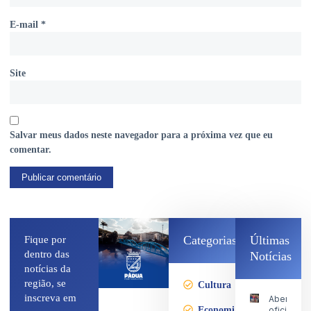
E-mail
*
Site
Salvar meus dados neste navegador para a próxima vez que eu
comentar.
Categorias
Últimas
Fique por
dentro das
Notícias
notícias da
região, se
Cultura
inscreva em
Abertura
Economia
oficial