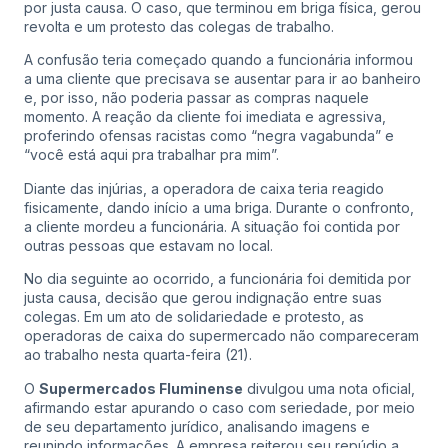
por justa causa. O caso, que terminou em briga física, gerou
revolta e um protesto das colegas de trabalho.
A confusão teria começado quando a funcionária informou
a uma cliente que precisava se ausentar para ir ao banheiro
e, por isso, não poderia passar as compras naquele
momento. A reação da cliente foi imediata e agressiva,
proferindo ofensas racistas como “negra vagabunda” e
“você está aqui pra trabalhar pra mim”.
Diante das injúrias, a operadora de caixa teria reagido
fisicamente, dando início a uma briga. Durante o confronto,
a cliente mordeu a funcionária. A situação foi contida por
outras pessoas que estavam no local.
No dia seguinte ao ocorrido, a funcionária foi demitida por
justa causa, decisão que gerou indignação entre suas
colegas. Em um ato de solidariedade e protesto, as
operadoras de caixa do supermercado não compareceram
ao trabalho nesta quarta-feira (21).
O
Supermercados Fluminense
divulgou uma nota oficial,
afirmando estar apurando o caso com seriedade, por meio
de seu departamento jurídico, analisando imagens e
reunindo informações. A empresa reiterou seu repúdio a