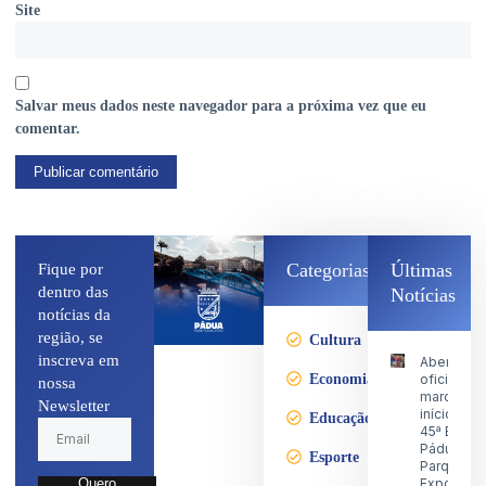
Site
Salvar meus dados neste navegador para a próxima vez que eu
comentar.
Categorias
Últimas
Fique por
dentro das
Notícias
notícias da
região, se
Cultura
inscreva em
Abertura
Economia
oficial
nossa
marca o
Newsletter
início da
Educação
45ª Expo
Pádua no
Esporte
Parque d
Exposiçõ
Quero