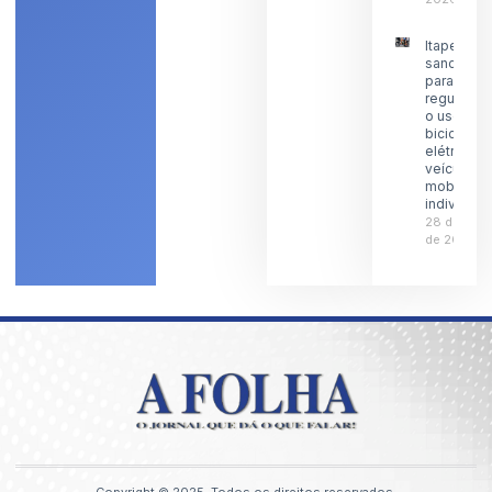
Itaperuna
sanciona l
para
regulamen
o uso de
bicicletas
elétricas 
veículos 
mobilidad
individual
28 de julh
de 2026
Copyright © 2025, Todos os direitos reservados.