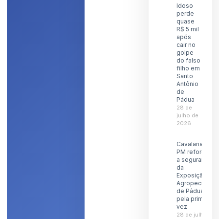
Idoso
perde
quase
R$ 5 mil
após
cair no
golpe
do falso
filho em
Santo
Antônio
de
Pádua
28 de
julho de
2026
Cavalaria da
PM reforçará
a segurança
da
Exposição
Agropecuária
de Pádua
pela primeira
vez
28 de julho