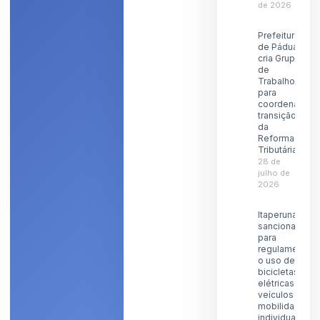
de 2026
Prefeitura
de Pádua
cria Grupo
de
Trabalho
para
coordenar
transição
da
Reforma
Tributária
28 de
julho de
2026
Itaperuna
sanciona lei
para
regulamentar
o uso de
bicicletas
elétricas e
veículos de
mobilidade
individual