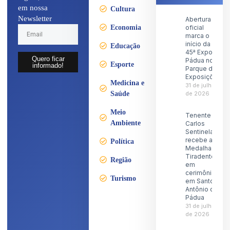
em nossa
Cultura
Newsletter
Abertura
Economia
oficial
marca o
início da
Educação
45ª Expo
Quero ficar
Pádua no
Esporte
informado!
Parque de
Exposições
Medicina e
31 de julho
Saúde
de 2026
Meio
Tenente
Ambiente
Carlos
Sentinela
recebe a
Política
Medalha
Tiradentes
Região
em
cerimônia
Turismo
em Santo
Antônio de
Pádua
31 de julho
de 2026