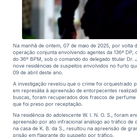
Na manhã de ontem, 07 de maio de 2025, por volta da
operação conjunta envolvendo agentes da 136ª DP, co
do 36º BPM, sob o comando do delegado titular Dr. 
nove residências de suspeitos envolvidos no furto qu
09 de abril deste ano.
A investigação revelou que o crime foi orquestrad
em represália à apreensão de entorpecentes realiza
buscas, foram recuperados dois frascos de perfume i
que foi preso por receptação.
Na residência do adolescente W. I. N. O. S., foram e
apreensão por ato infracional análogo ao tráfico d
na casa de K. B. da S., resultou na apreensão de gra
prisão em flagrante do suspeito por tráfico.