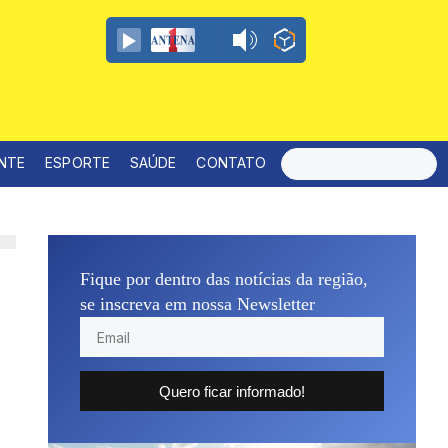
ENTE
ESPORTE
SAÚDE
CONTATO
Fique por dentro das notícias da região,
se inscreva em nossa Newsletter
Quero ficar informado!