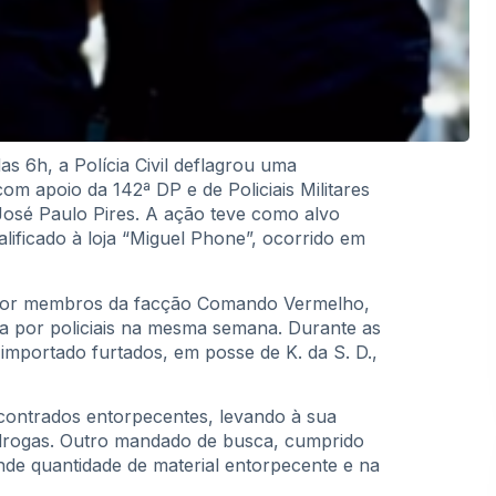
s 6h, a Polícia Civil deflagrou uma
m apoio da 142ª DP e de Policiais Militares
José Paulo Pires. A ação teve como alvo
alificado à loja “Miguel Phone”, ocorrido em
o por membros da facção Comando Vermelho,
da por policiais na mesma semana. Durante as
mportado furtados, em posse de K. da S. D.,
ncontrados entorpecentes, levando à sua
e drogas. Outro mandado de busca, cumprido
nde quantidade de material entorpecente e na