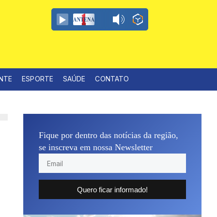
ENTE
ESPORTE
SAÚDE
CONTATO
Fique por dentro das notícias da região,
se inscreva em nossa Newsletter
Quero ficar informado!