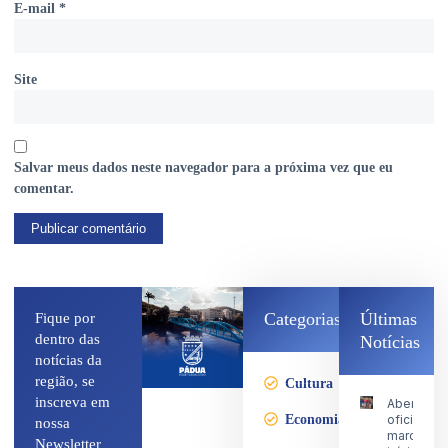
E-mail
*
Site
Salvar meus dados neste navegador para a próxima vez que eu
comentar.
Categorias
Últimas
Fique por
dentro das
Notícias
notícias da
região, se
Cultura
inscreva em
Abertura
Economia
oficial
nossa
marca o
Newsletter